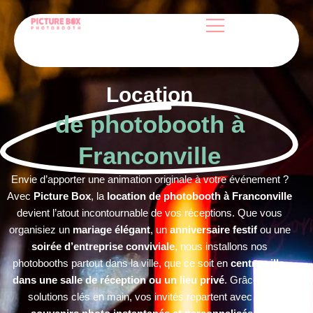
Location
de photobooth à
Franconville
Envie d’apporter une animation originale à votre événement ?
Avec
Picture Box
, la
location de photobooth à Franconville
devient l’atout incontournable de vos réceptions. Que vous
organisiez un
mariage élégant
, un
anniversaire festif
ou une
soirée d’entreprise conviviale
, nous installons nos
photobooths partout dans la ville, que ce soit en
centre-ville,
dans une salle de réception ou un lieu privé
. Grâce à nos
solutions clés en main, vos invités repartent avec des