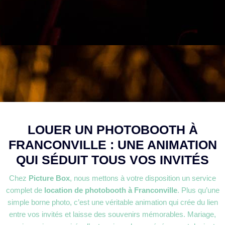
LOUER UN PHOTOBOOTH À
FRANCONVILLE : UNE ANIMATION
QUI SÉDUIT TOUS VOS INVITÉS
Chez
Picture Box
, nous mettons à votre disposition un service
complet de
location de photobooth à Franconville
. Plus qu’une
simple borne photo, c’est une véritable animation qui crée du lien
entre vos invités et laisse des souvenirs mémorables. Mariage,