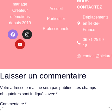
NOUS
mariage
CONTACTEZ
Accueil
Créateur
d’émotions
Déplacements
Particulier
depuis 2019
en Île-de-
Professionnels
France
06 71 25 99
18
contact@picture
Laisser un commentaire
Votre adresse e-mail ne sera pas publiée.
Les champs
obligatoires sont indiqués avec
*
Commentaire
*