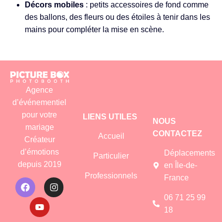
Décors mobiles
: petits accessoires de fond comme
des ballons, des fleurs ou des étoiles à tenir dans les
mains pour compléter la mise en scène.
Agence
d’événementiel
pour votre
LIENS UTILES
NOUS
mariage
CONTACTEZ
Accueil
Créateur
d’émotions
Déplacements
Particulier
depuis 2019
en Île-de-
Professionnels
France
06 71 25 99
18