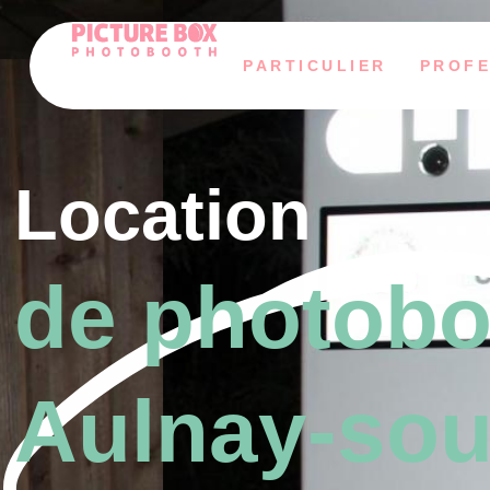
PARTICULIER
PROFE
Location
de photobo
Aulnay-sou