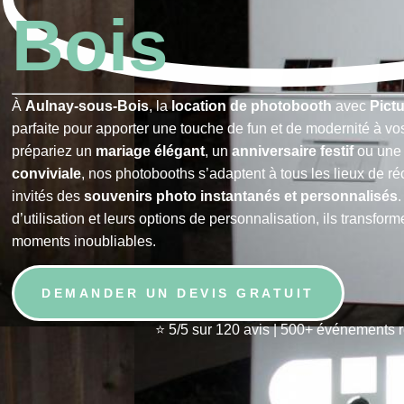
Bois
À
Aulnay-sous-Bois
, la
location de photobooth
avec
Pict
parfaite pour apporter une touche de fun et de modernité à 
prépariez un
mariage élégant
, un
anniversaire festif
ou un
conviviale
, nos photobooths s’adaptent à tous les lieux de réc
invités des
souvenirs photo instantanés et personnalisés
.
d’utilisation et leurs options de personnalisation, ils transfor
moments inoubliables.
DEMANDER UN DEVIS GRATUIT
⭐ 5/5 sur 120 avis | 500+ événements 