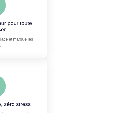
eur pour toute
ser
glace et marque les
.
e, zéro stress