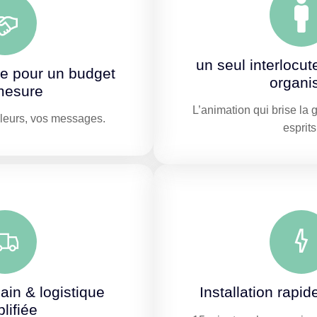
un seul interlocut
re pour un budget
organi
mesure
L’animation qui brise la 
uleurs, vos messages.
esprits
ain & logistique
Installation rapid
lifiée