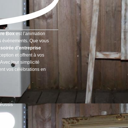
ure Box
est l’animation
vos événements. Que vous
e
soirée d’entreprise
eption et offrent à vos
 Avec leur simplicité
ment vos célébrations en
réussis