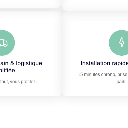
ain & logistique
Installation rapid
lifiée
15 minutes chrono, prise 
out, vous profitez.
parti.