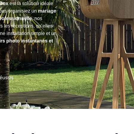
 Box
est la solution idéale
vous organisiez un
mariage
professionnelle
, nos
 les réceptions, qu’elles
ne installation simple et un
rs photo instantanés et
réussis