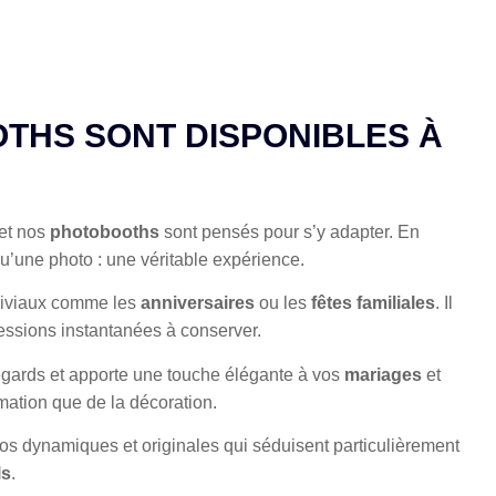
THS SONT DISPONIBLES À
et nos
photobooths
sont pensés pour s’y adapter. En
 qu’une photo : une véritable expérience.
nviviaux comme les
anniversaires
ou les
fêtes familiales
. Il
essions instantanées à conserver.
es regards et apporte une touche élégante à vos
mariages
et
imation que de la décoration.
déos dynamiques et originales qui séduisent particulièrement
ls
.