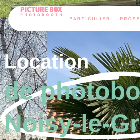
PARTICULIER
PROFE
Location
de photobo
Noisy-le-G