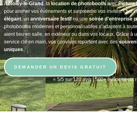
À
Noisy-le-Grand
, la
location de photobooth
avec
Picture
pour animer vos événements et surprendre vos invités. Que 
élégant
, un
anniversaire festif
ou une
soirée d’entreprise 
photobooths modernes et personnalisables s’adaptent à toutes
aient lieu en salle, en extérieur ou dans vos locaux. Grâce à u
service clé en main, vos convives repartent avec des
souveni
uniques
.
DEMANDER UN DEVIS GRATUIT
⭐ 5/5 sur 120 avis | 500+ événements 