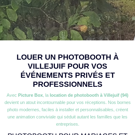
LOUER UN PHOTOBOOTH À
VILLEJUIF POUR VOS
ÉVÉNEMENTS PRIVÉS ET
PROFESSIONNELS
Avec
Picture Box
, la
location de photobooth à Villejuif (94)
devient un atout incontournable pour vos réceptions. Nos bornes
photo modernes, faciles à installer et personnalisables, créent
une animation conviviale qui séduit autant les familles que les
entreprises.