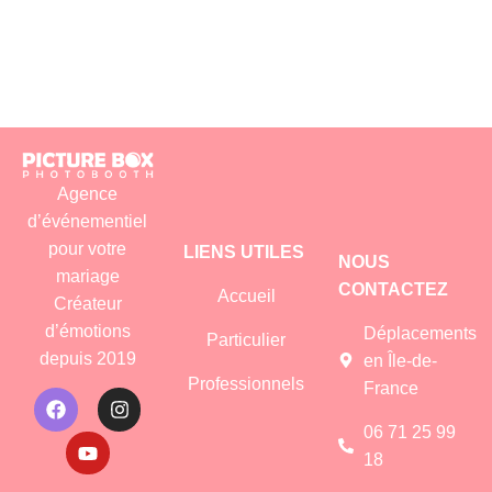
Agence
d’événementiel
pour votre
LIENS UTILES
NOUS
mariage
CONTACTEZ
Accueil
Créateur
d’émotions
Déplacements
Particulier
depuis 2019
en Île-de-
Professionnels
France
06 71 25 99
18