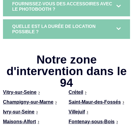
FOURNISSEZ-VOUS DES ACCESSOIRES AVEC
LE PHOTOBOOTH ?
QUELLE EST LA DURÉE DE LOCATION
POSSIBLE ?
Notre zone
d'intervention dans le
94
Vitry-sur-Seine
›
Créteil
›
Champigny-sur-Marne
›
Saint-Maur-des-Fossés
›
Ivry-sur-Seine
›
Villejuif
›
Maisons-Alfort
›
Fontenay-sous-Bois
›