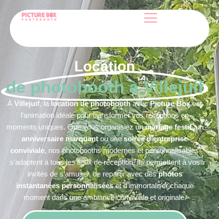
Location
de photobooth à Villejuif
À
Villejuif
, la
location de photobooth
avec
Picture Box
est
l’animation idéale pour transformer vos réceptions en
moments uniques. Que vous organisiez un
mariage festif
, un
anniversaire marquant
ou une
soirée d’entreprise
conviviale
, nos photobooths modernes et personnalisables
s’adaptent à tous les lieux de réception. Ils permettent à vos
invités de s’amuser, de repartir avec des
photos
instantanées personnalisées
et d’immortaliser chaque
moment dans une ambiance conviviale et originale.