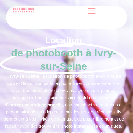
Location
de photobooth à Ivry-
sur-Seine
À
Ivry-sur-Seine
, la
location de photobooth
avec
Picture
Box
est la solution parfaite pour animer vos événements et
créer une atmosphère conviviale. Que ce soit pour un
mariage raffiné
, un
anniversaire festif
ou une
soirée
d’entreprise professionnelle
, nos photobooths modernes et
personnalisables s’adaptent à tous les lieux de réception. Ils
permettent à vos invités de s’amuser, de poser librement et de
repartir avec des
souvenirs photo instantanés et uniques
,