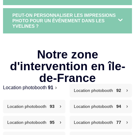
PEUT-ON PERSONNALISER LES IMPRESSIONS
PHOTO POUR UN ÉVÉNEMENT DANS LES
YVELINES ?
Notre zone
d'intervention en île-
de-France
Location photobooth
91
›
›
Location photobooth
92
›
›
Location photobooth
93
Location photobooth
94
›
›
Location photobooth
95
Location photobooth
77