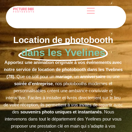
Location de photobooth
dans les Yvelines
Apportez une animation originale à vos événements avec
notre service de location de photobooth dans les Yvelines
(78).
Que ce soit pour un
mariage
, un
anniversaire
ou une
soirée d’entreprise
, nos photobooths modernes et
personnalisables créent une ambiance conviviale et
interactive. Faciles à installer et livrés directement sur le lieu
de votre réception, ils permettent à vos invités de repartir avec
des
souvenirs photo uniques et instantanés
. Nous
intervenons dans tout le département des Yvelines pour vous
proposer une prestation clé en main qui s’adapte à vos