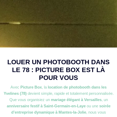
LOUER UN PHOTOBOOTH DANS
LE 78 : PICTURE BOX EST LÀ
POUR VOUS
Avec
Picture Box
, la
location de photobooth dans les
Yvelines (78)
devient simple, rapide et totalement personnalisée.
Que vous organisiez un
mariage élégant à Versailles
, un
anniversaire festif à Saint-Germain-en-Laye
ou une
soirée
d’entreprise dynamique à Mantes-la-Jolie
, nous vous