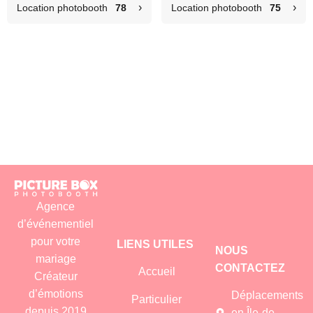
›
›
Location photobooth
78
Location photobooth
75
Agence
d’événementiel
pour votre
LIENS UTILES
NOUS
mariage
CONTACTEZ
Accueil
Créateur
d’émotions
Déplacements
Particulier
depuis 2019
en Île-de-