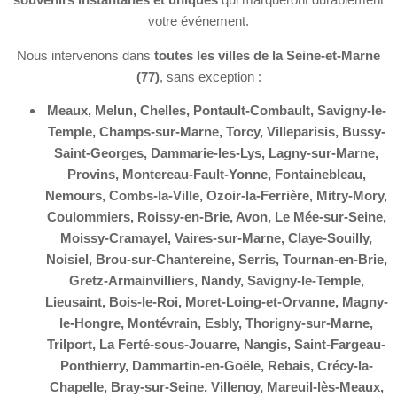
votre événement.
Nous intervenons dans
toutes les villes de la Seine-et-Marne
(77)
, sans exception :
Meaux, Melun, Chelles, Pontault-Combault, Savigny-le-
Temple, Champs-sur-Marne, Torcy, Villeparisis, Bussy-
Saint-Georges, Dammarie-les-Lys, Lagny-sur-Marne,
Provins, Montereau-Fault-Yonne, Fontainebleau,
Nemours, Combs-la-Ville, Ozoir-la-Ferrière, Mitry-Mory,
Coulommiers, Roissy-en-Brie, Avon, Le Mée-sur-Seine,
Moissy-Cramayel, Vaires-sur-Marne, Claye-Souilly,
Noisiel, Brou-sur-Chantereine, Serris, Tournan-en-Brie,
Gretz-Armainvilliers, Nandy, Savigny-le-Temple,
Lieusaint, Bois-le-Roi, Moret-Loing-et-Orvanne, Magny-
le-Hongre, Montévrain, Esbly, Thorigny-sur-Marne,
Trilport, La Ferté-sous-Jouarre, Nangis, Saint-Fargeau-
Ponthierry, Dammartin-en-Goële, Rebais, Crécy-la-
Chapelle, Bray-sur-Seine, Villenoy, Mareuil-lès-Meaux,