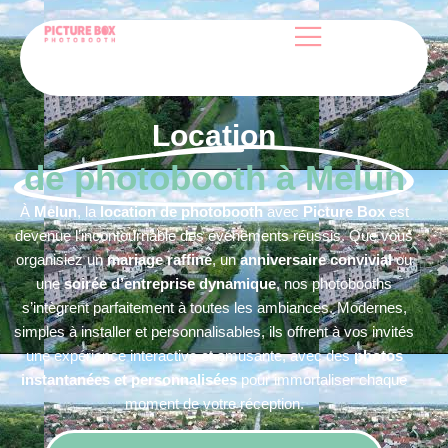
Location
de photobooth à Melun
À
Melun
, la
location de photobooth
avec
Picture Box
est
devenue l’incontournable des événements réussis. Que vous
organisiez un
mariage raffiné
, un
anniversaire convivial
ou
une
soirée d’entreprise dynamique
, nos photobooths
s’intègrent parfaitement à toutes les ambiances. Modernes,
simples à installer et personnalisables, ils offrent à vos invités
une expérience interactive et amusante, avec des
photos
instantanées et personnalisées
pour immortaliser chaque
moment de votre réception.