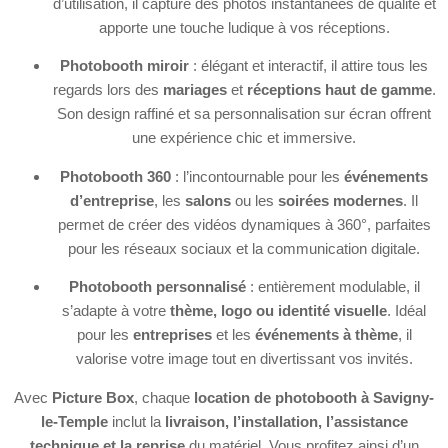
d’utilisation, il capture des photos instantanées de qualité et
apporte une touche ludique à vos réceptions.
Photobooth miroir
: élégant et interactif, il attire tous les
regards lors des
mariages
et
réceptions haut de gamme
.
Son design raffiné et sa personnalisation sur écran offrent
une expérience chic et immersive.
Photobooth 360
: l’incontournable pour les
événements
d’entreprise
, les
salons
ou les
soirées modernes
. Il
permet de créer des vidéos dynamiques à 360°, parfaites
pour les réseaux sociaux et la communication digitale.
Photobooth personnalisé
: entièrement modulable, il
s’adapte à votre
thème, logo ou identité visuelle
. Idéal
pour les
entreprises
et les
événements à thème
, il
valorise votre image tout en divertissant vos invités.
Avec
Picture Box
, chaque
location de photobooth à Savigny-
le-Temple
inclut la
livraison, l’installation, l’assistance
technique et la reprise
du matériel. Vous profitez ainsi d’un