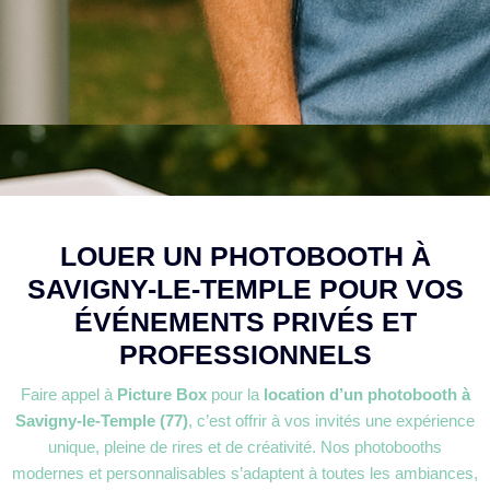
LOUER UN PHOTOBOOTH À
SAVIGNY-LE-TEMPLE POUR VOS
ÉVÉNEMENTS PRIVÉS ET
PROFESSIONNELS
Faire appel à
Picture Box
pour la
location d’un photobooth à
Savigny-le-Temple (77)
, c’est offrir à vos invités une expérience
unique, pleine de rires et de créativité. Nos photobooths
modernes et personnalisables s’adaptent à toutes les ambiances,