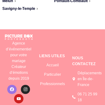
Melun
›
Pontault‑Combault
›
Savigny‑le‑Temple
›
Agence
d’événementiel
pour votre
LIENS UTILES
NOUS
mariage
CONTACTEZ
Accueil
Créateur
d’émotions
Déplacements
Particulier
depuis 2019
en Île-de-
Professionnels
France
06 71 25 99
18