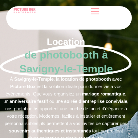
Location
de photobooth à
Savigny‑le‑Temple
À
Savigny-le-Temple
, la
location de photobooth
avec
Picture Box
est la solution idéale pour donner vie à vos
événements. Que vous organisiez un
mariage romantique
,
un
anniversaire festif
ou une
soirée d’entreprise conviviale
,
nos photobooths apportent une touche de fun et d’élégance à
votre réception. Modernes, faciles à installer et entièrement
personnalisables, ils permettent à vos invités de capturer des
souvenirs authentiques et instantanés
tout en profitant