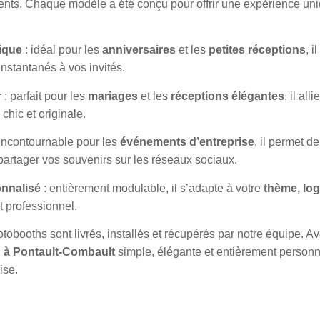
ents. Chaque modèle a été conçu pour offrir une expérience uni
ique
: idéal pour les
anniversaires
et les
petites réceptions
, i
 instantanés à vos invités.
r
: parfait pour les
mariages
et les
réceptions élégantes
, il all
chic et originale.
incontournable pour les
événements d’entreprise
, il permet d
partager vos souvenirs sur les réseaux sociaux.
nnalisé
: entièrement modulable, il s’adapte à votre
thème, log
 professionnel.
obooths sont livrés, installés et récupérés par notre équipe. A
 à Pontault-Combault
simple, élégante et entièrement person
ise.