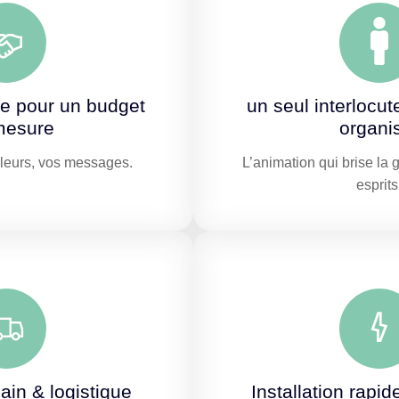
re pour un budget
un seul interlocut
mesure
organi
uleurs, vos messages.
L’animation qui brise la 
esprits
ain & logistique
Installation rapid