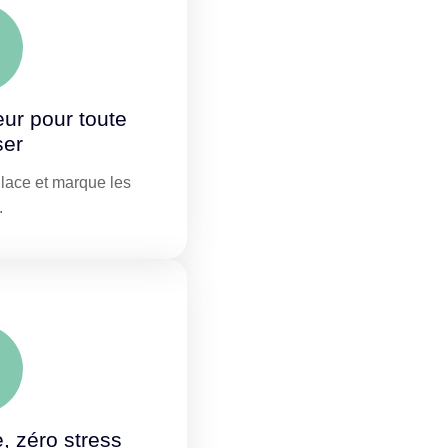
eur pour toute
ser
glace et marque les
.
e, zéro stress