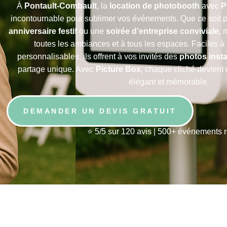
À
Pontault-Combault
, la
location de photobooth
avec
P
incontournable pour sublimer vos événements. Que ce soit 
anniversaire festif
ou une
soirée d’entreprise conviviale
, 
toutes les ambiances et à tous les espaces. Faciles à 
personnalisables, ils offrent à vos invités des
photos inst
partage unique. Avec
Picture Box
, chaque cliché devient u
élégant et mémorable.
DEMANDER UN DEVIS GRATUIT
⭐ 5/5 sur 120 avis | 500+ événements 