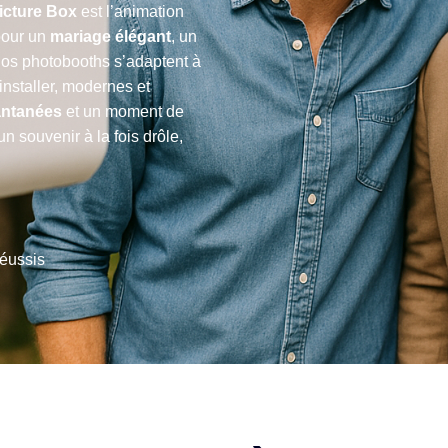
icture Box
est l’animation
pour un
mariage élégant
, un
nos photobooths s’adaptent à
installer, modernes et
antanées
et un moment de
n souvenir à la fois drôle,
réussis