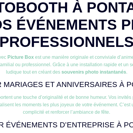
TOBOOTH À PONT
S ÉVÉNEMENTS P
PROFESSIONNEL
vec
Picture Box
est une manière originale et conviviale d’anim
 familial ou professionnel. Grâce à une installation rapide et un 
ludique tout en créant des
souvenirs photo instantanés
.
MARIAGES ET ANNIVERSAIRES À 
ortent une touche d’originalité et de bonne humeur. Vos invités 
alisent les moments les plus joyeux de votre événement. C’est 
complicité et renforcer l’ambiance de fête.
 ÉVÉNEMENTS D’ENTREPRISE À P