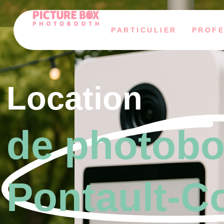
PARTICULIER
PROFE
Location
de photobo
Pontault‑C