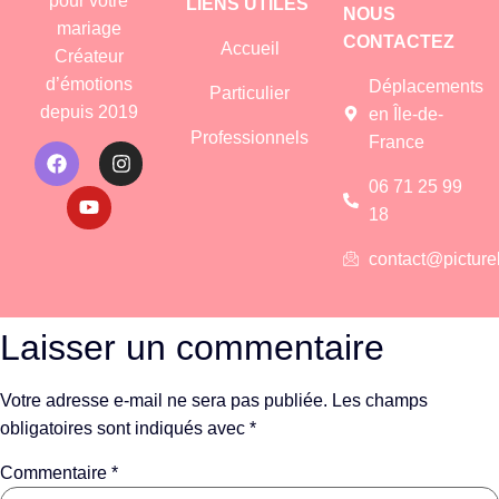
pour votre
LIENS UTILES
NOUS
mariage
CONTACTEZ
Accueil
Créateur
d’émotions
Déplacements
Particulier
depuis 2019
en Île-de-
Professionnels
France
06 71 25 99
18
contact@picture
Laisser un commentaire
Votre adresse e-mail ne sera pas publiée.
Les champs
obligatoires sont indiqués avec
*
Commentaire
*