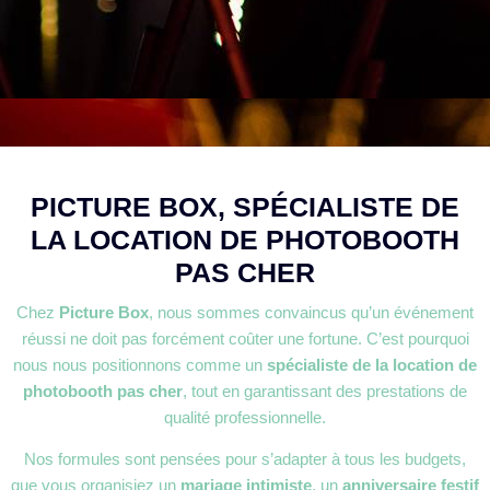
PICTURE BOX, SPÉCIALISTE DE
LA LOCATION DE PHOTOBOOTH
PAS CHER
Chez
Picture Box
, nous sommes convaincus qu’un événement
réussi ne doit pas forcément coûter une fortune. C’est pourquoi
nous nous positionnons comme un
spécialiste de la location de
photobooth pas cher
, tout en garantissant des prestations de
qualité professionnelle.
Nos formules sont pensées pour s’adapter à tous les budgets,
que vous organisiez un
mariage intimiste
, un
anniversaire festif