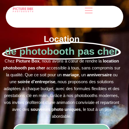
Location
de photobooth pas cher
Chez
Picture Box
, nous avons à cœur de rendre la
location
photobooth pas cher
accessible à tous, sans compromis sur
la qualité. Que ce soit pour un
mariage
, un
anniversaire
ou
une
soirée d’entreprise
, nous proposons des solutions
adaptées à chaque budget, avec des formules flexibles et des
prestations clé en main. Grâce à nos photobooths modernes,
vos invités profiteront d’une animation conviviale et repartiront
avec des
souvenirs photo uniques
, le tout à un prix
abordable.